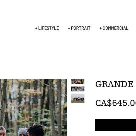
+ LIFESTYLE
+ PORTRAIT
+ COMMERCIAL
GRANDE 
CA$645.0