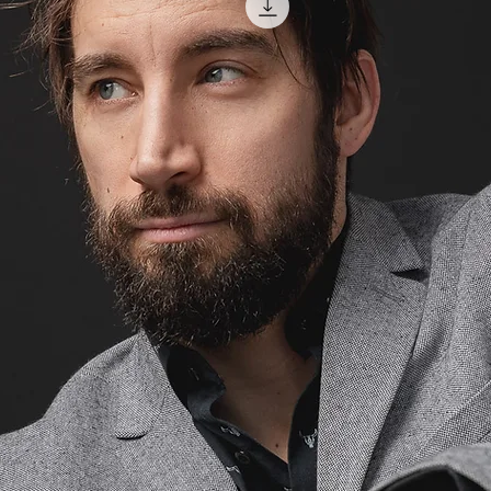
Retouche avancée (vi
FORMAT HAUTE RÉ
Idéal pour les impre
accompagner votre ar
à un format d’envir
Traitement de base (
Retouche avancée (vi
LOT COMPLET
Le choix est trop dif
bonnes photos de la 
Lightroom)
Lot complet en haute
FICHIER RAW
Vous désirez faire v
images, vous pouvez 
l’appareil.
Fichier brut au form
100$/photo