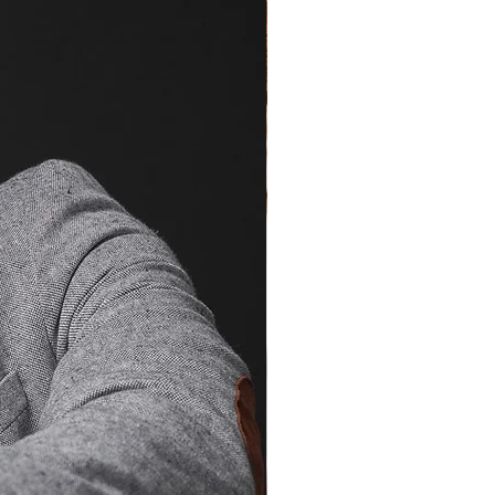
a Photoshop) : 20$ /photo
SOLUTION
ssions grand format ou pour
ticle dans un magazine. Ce fichier
on 5000 px côté long.
via Lightroom) : 25$ /photo
a Photoshop) : 40$ /photo
ficile? Procurez- vous toutes les
séance avec traitement de base (via
 résolution : 175$
ous-même le traitement sur vos
vous procurer le fichier brut de
at RAW (sans traitement):